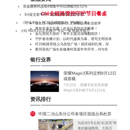
景嘉微筹码连续4期集中环比降幅为0.52%
Olé全链路管控守护节日餐桌
EA提交新专利：玩家可用语音控制NPC
《绝地求生》PC版正式更名为《PUBG：Ba
恒生活：如何利用AI人工智能提高企业效率
青年非遗文化展！在金坛吾悦拉开帷幕！
小红书8月2日正式推行“号店一体”机制月销万
金坛吾悦大放价！青年主题活动嗨翻国庆！
守护者传播计划：以时代盛典为幕，谱写文明传承
歼20航模登陆义乌吾悦广场！国庆福利扎堆，深
衢州吾悦广场生命健康科普嘉年华开市，AI与非
银行业界
荣耀Magic3系列定档8月12日
或搭载
7月16日，荣耀手机官宣荣耀
Magic3系列将于8月12日在
资讯排行
01
中国二冶山东分公司各项目迎战台风杜苏
芮，
为应对5号台风“杜苏芮”带
来的极端降雨、大风天