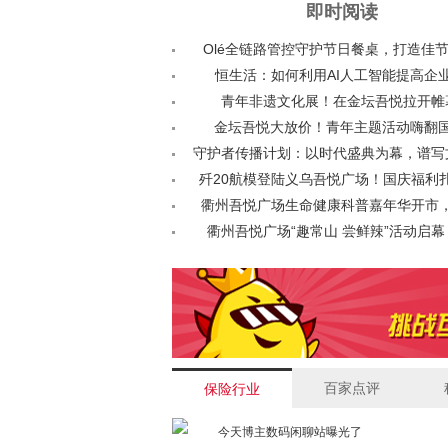
即时阅读
Olé全链路管控守护节日餐桌，打造佳
恒生活：如何利用AI人工智能提高企
青年非遗文化展！在金坛吾悦拉开帷
金坛吾悦大放价！青年主题活动嗨翻
守护者传播计划：以时代盛典为幕，谱写
歼20航模登陆义乌吾悦广场！国庆福利
衢州吾悦广场生命健康科普嘉年华开市，
衢州吾悦广场“趣常山 尝鲜辣”活动启
百家点评
保险行业