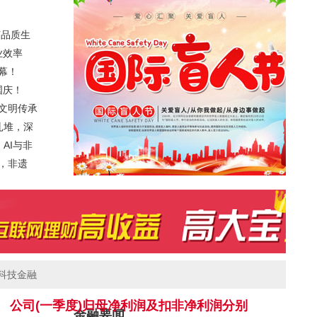
节品质生
业效率
幕！
国庆！
文明传承
扎堆，深
AI与非
幕，非遗
科技金融
公司(一季度)归母净利润及扣非净利润分别
金融要闻