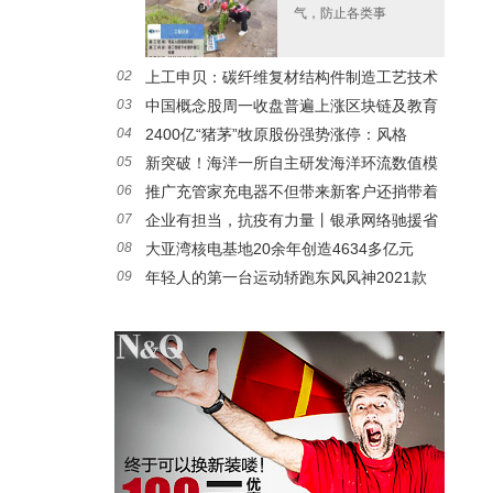
气，防止各类事
02
上工申贝：碳纤维复材结构件制造工艺技术
03
中国概念股周一收盘普遍上涨区块链及教育
取
04
2400亿“猪茅”牧原股份强势涨停：风格
股
05
新突破！海洋一所自主研发海洋环流数值模
06
推广充管家充电器不但带来新客户还捎带着
式
07
企业有担当，抗疫有力量丨银承网络驰援省
卖
08
大亚湾核电基地20余年创造4634多亿元
市
09
年轻人的第一台运动轿跑东风风神2021款